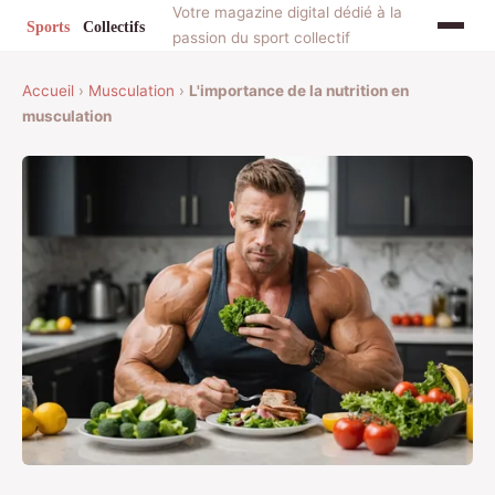
Votre magazine digital dédié à la
passion du sport collectif
Accueil
›
Musculation
›
L'importance de la nutrition en
musculation