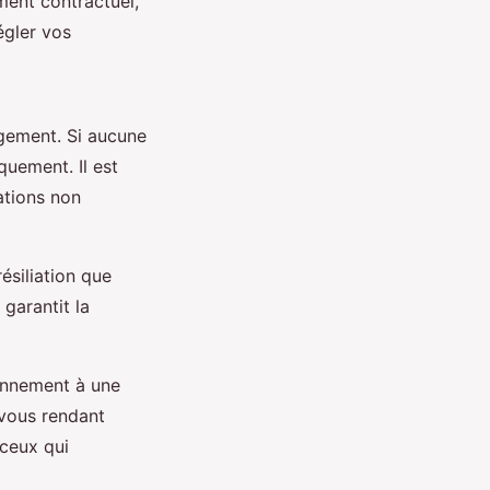
ment contractuel,
égler vos
agement. Si aucune
quement. Il est
ations non
ésiliation que
garantit la
bonnement à une
 vous rendant
 ceux qui