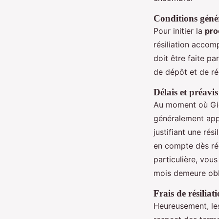
Conditions génér
Pour initier la
pro
résiliation acco
doit être faite p
de dépôt et de réc
Délais et préavis
Au moment où Giga
généralement appl
justifiant une rés
en compte dès ré
particulière, vou
mois demeure obl
Frais de résiliat
Heureusement, le