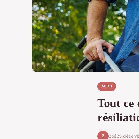
ACTU
Tout ce 
résiliati
Z
Zoé
25 décemb