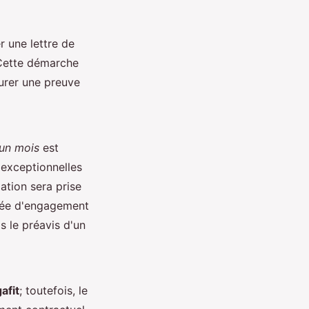
er une lettre de
 Cette démarche
urer une preuve
'un mois
est
 exceptionnelles
lation sera prise
rée d'engagement
 le préavis d'un
afit
; toutefois, le