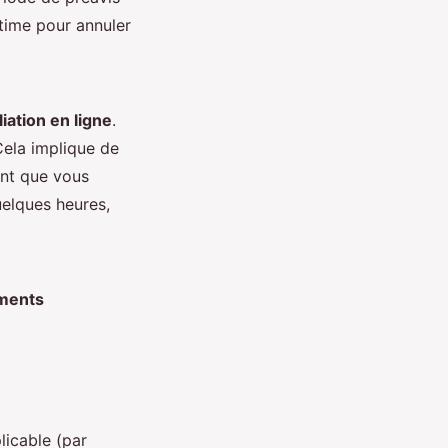
time pour annuler
liation en ligne
.
Cela implique de
ent que vous
uelques heures,
ments
licable (par