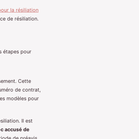
ur la résiliation
e de résiliation.
s étapes pour
ement. Cette
numéro de contrat,
 des modèles pour
liation. Il est
c accusé de
riode de préavis