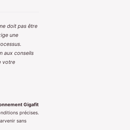
ne doit pas être
xige une
processus.
on aux conseils
e votre
bonnement Gigafit
nditions précises.
arvenir sans