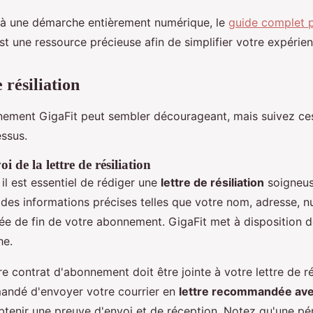
 à une démarche entièrement numérique, le
guide complet po
t une ressource précieuse afin de simplifier votre expérienc
 résiliation
nnement GigaFit peut sembler décourageant, mais suivez ce
essus.
i de la lettre de résiliation
l est essentiel de rédiger une
lettre de résiliation
soigneus
re des informations précises telles que votre nom, adresse, 
tée de fin de votre abonnement. GigaFit met à disposition
he.
 contrat d'abonnement doit être jointe à votre lettre de rési
ndé d'envoyer votre courrier en
lettre recommandée ave
tenir une preuve d'envoi et de réception. Notez qu'une pé