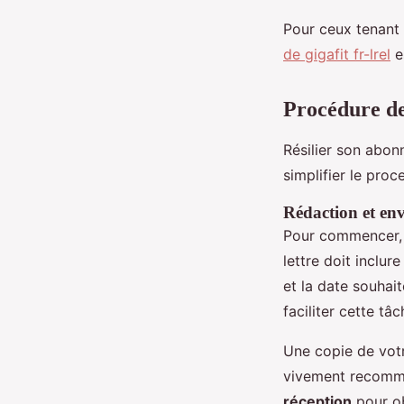
Pour ceux tenant
de gigafit fr-lrel
es
Procédure de
Résilier son abo
simplifier le proc
Rédaction et envo
Pour commencer, i
lettre doit inclu
et la date souhai
faciliter cette tâc
Une copie de votre
vivement recomma
réception
pour ob