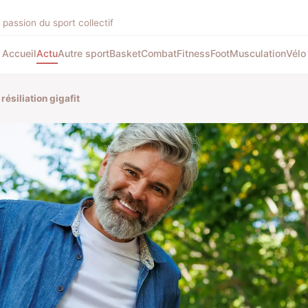
 passion du sport collectif
Accueil
Actu
Autre sport
Basket
Combat
Fitness
Foot
Musculation
Vélo
résiliation gigafit