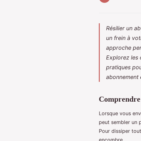
Résilier un a
un frein à vo
approche pers
Explorez les 
pratiques pou
abonnement et
Comprendre l
Lorsque vous envi
peut sembler un p
Pour dissiper tou
encombre.