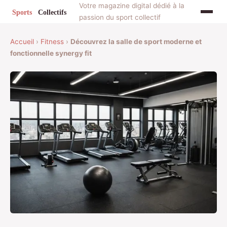
Votre magazine digital dédié à la
passion du sport collectif
Accueil
›
Fitness
›
Découvrez la salle de sport moderne et
fonctionnelle synergy fit